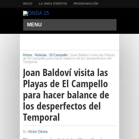
INICIO
LA ONDA EVENTOS
PROGRAMACIÓN
MENU
Home
/
Noticias
/
El Campello
/
Joan Baldoví visita las Playas
de El Campello para hacer balance de los desperfectos del
Temporal
Joan Baldoví visita las
Playas de El Campello
para hacer balance de
los desperfectos del
Temporal
By
Víctor Olcina