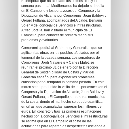
El temporal que ha afectado los últimos días y la
semana pasada al Mediterráneo ha dejado su huella
en El Campello y los portavoces del Congreso y la
Diputación de Alicante por Compromís, Joan Baldoví y
Gerard Fullana, acompañados del Alcalde, Benjamí
Soler, y del concejal de Servicios e Infraestructuras,
Alfred Botella, han visitado el municipio de El
Campello, para conocer de primera mano sus
problemas y evaluarlos.
Compromís pedirá al Gobierno y Generalitat que se
agilicen las obras en los pueblos afectados por el
temporal de la pasada semana. Los senadores de
Compromís. Jordi Navarrete y Carles Mulet, se
reunirán el próximo 31 de enero con la Dirección
General de Sostenibilidad de Costas y Mar del
Gobierno español para exponer los problemas
causados por el temporal la semana pasada. En este
marco se ha producido la visita de los portavoces en el
Congreso y la Diputación de Alicante, Joan Baldoví y
Gerard Fullana, a El Campello, entre otros municipios
de la costa, donde el mal hecho se puede cuantificar
en cifras, que acumuladas, superan los millones de
euros. En concreto y tras las primeras estimaciones
hechas por la concejalía de Servicios e Infraestructuras
se estima que en El Campello el coste de las
actuaciones para reparar los desperfectos asciende a