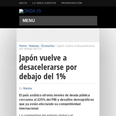
INICIO
LA ONDA EVENTOS
PROGRAMACIÓN
MENU
Home
/
Noticias
/
Economía
/
Japón vuelve a desacelerarse
por debajo del 1%
Japón vuelve a
desacelerarse por
debajo del 1%
By
Marina
El país asiático afronta niveles de deuda pública
cercanos al 225% del PIB y desafíos demográficos
que ya están afectando su competitividad
internacional
La complejidad del entorno global y el