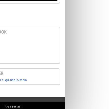
OOK
ER
or el @Onda15Radio.
Área Social