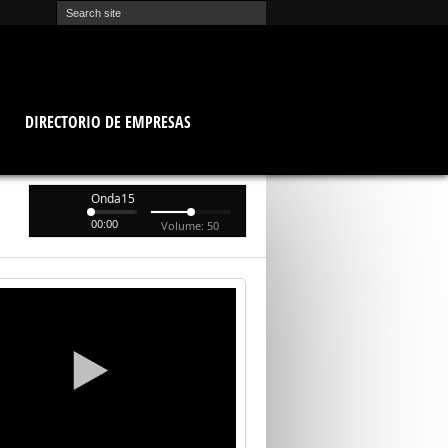
O
DIRECTORIO DE EMPRESAS
Onda15
00:00
Volume: 50