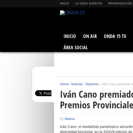
INICIO
LA ONDA EVENTOS
PROGRAMACIÓN
INICIO
ON AIR
ONDA 15 TV
ÁREA SOCIAL
Home
/
Noticias
/
Deportes
/
Iván Cano premiado en
Iván Cano premiado 
Premios Provincial
By
Marina
Iván Cano, el medallista paralímpico alicant
diversidad funcional, en la XXXVII edición d