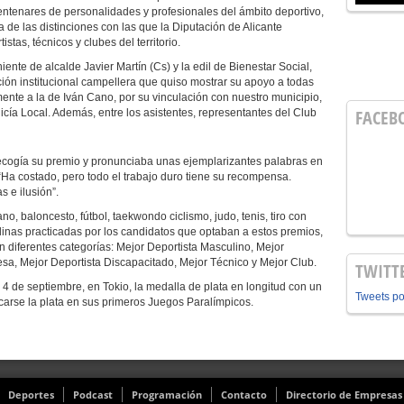
centenares de personalidades y profesionales del ámbito deportivo,
a de las distinciones con las que la Diputación de Alicante
istas, técnicos y clubes del territorio.
ente de alcalde Javier Martín (Cs) y la edil de Bienestar Social,
ión institucional campellera que quiso mostrar su apoyo a todas
nte a la de Iván Cano, por su vinculación con nuestro municipio,
FACEB
icía Local. Además, entre los asistentes, representantes del Club
ecogía su premio y pronunciaba unas ejemplarizantes palabras en
. “Ha costado, pero todo el trabajo duro tiene su recompensa.
 e ilusión”.
o, baloncesto, fútbol, taekwondo ciclismo, judo, tenis, tiro con
iplinas practicadas por los candidatos que optaban a estos premios,
n diferentes categorías: Mejor Deportista Masculino, Mejor
sa, Mejor Deportista Discapacitado, Mejor Técnico y Mejor Club.
TWITT
4 de septiembre, en Tokio, la medalla de plata en longitud con un
Tweets p
icarse la plata en sus primeros Juegos Paralímpicos.
Deportes
Podcast
Programación
Contacto
Directorio de Empresas