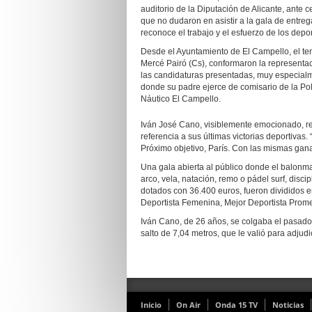
auditorio de la Diputación de Alicante, ante 
que no dudaron en asistir a la gala de entreg
reconoce el trabajo y el esfuerzo de los deport
Desde el Ayuntamiento de El Campello, el teni
Mercé Pairó (Cs), conformaron la representac
las candidaturas presentadas, muy especialme
donde su padre ejerce de comisario de la Pol
Náutico El Campello.
Iván José Cano, visiblemente emocionado, r
referencia a sus últimas victorias deportivas
Próximo objetivo, París. Con las mismas ganas
Una gala abierta al público donde el balonman
arco, vela, natación, remo o pádel surf, disc
dotados con 36.400 euros, fueron divididos e
Deportista Femenina, Mejor Deportista Prome
Iván Cano, de 26 años, se colgaba el pasado 
salto de 7,04 metros, que le valió para adjud
Inicio
On Air
Onda 15 TV
Noticias