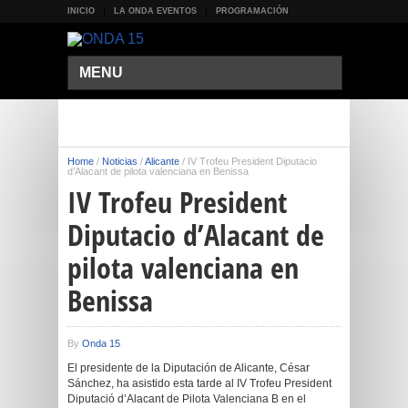
INICIO
LA ONDA EVENTOS
PROGRAMACIÓN
MENU
Home
/
Noticias
/
Alicante
/
IV Trofeu President Diputacio
d’Alacant de pilota valenciana en Benissa
IV Trofeu President
Diputacio d’Alacant de
pilota valenciana en
Benissa
By
Onda 15
El presidente de la Diputación de Alicante, César
Sánchez, ha asistido esta tarde al IV Trofeu President
Diputació d’Alacant de Pilota Valenciana B en el