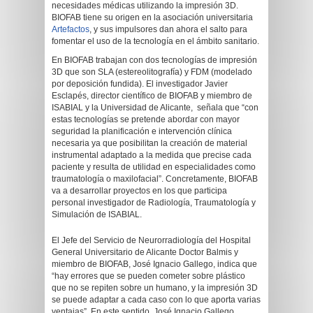
necesidades médicas utilizando la impresión 3D.
BIOFAB tiene su origen en la asociación universitaria
Artefactos
, y sus impulsores dan ahora el salto para
fomentar el uso de la tecnología en el ámbito sanitario.
En BIOFAB trabajan con dos tecnologías de impresión
3D que son SLA (estereolitografía) y FDM (modelado
por deposición fundida). El investigador Javier
Esclapés, director científico de BIOFAB y miembro de
ISABIAL y la Universidad de Alicante, señala que “con
estas tecnologías se pretende abordar con mayor
seguridad la planificación e intervención clínica
necesaria ya que posibilitan la creación de material
instrumental adaptado a la medida que precise cada
paciente y resulta de utilidad en especialidades como
traumatología o maxilofacial”. Concretamente, BIOFAB
va a desarrollar proyectos en los que participa
personal investigador de Radiología, Traumatología y
Simulación de ISABIAL.
El Jefe del Servicio de Neurorradiología del Hospital
General Universitario de Alicante Doctor Balmis y
miembro de BIOFAB, José Ignacio Gallego, indica que
“hay errores que se pueden cometer sobre plástico
que no se repiten sobre un humano, y la impresión 3D
se puede adaptar a cada caso con lo que aporta varias
ventajas”. En este sentido, José Ignacio Gallego