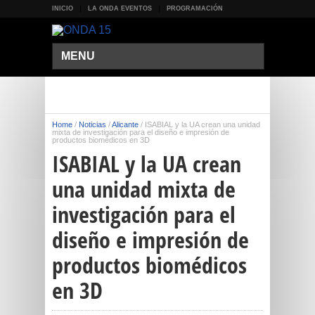
INICIO
LA ONDA EVENTOS
PROGRAMACIÓN
MENU
Home
/
Noticias
/
Alicante
/
ISABIAL y la UA crean una unidad
mixta de investigación para el diseño e impresión de
productos biomédicos en 3D
ISABIAL y la UA crean
una unidad mixta de
investigación para el
diseño e impresión de
productos biomédicos
en 3D