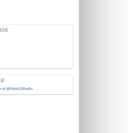
OOK
ER
or el @Onda15Radio.