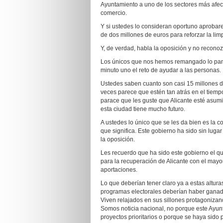
Ayuntamiento a uno de los sectores más afec
comercio.
Y si ustedes lo consideran oportuno aprobare
de dos millones de euros para reforzar la lim
Y, de verdad, habla la oposición y no reconoz
Los únicos que nos hemos remangado lo pan
minuto uno el reto de ayudar a las personas.
Ustedes saben cuanto son casi 15 millones d
veces parece que estén tan atrás en el tiem
parace que les guste que Alicante esté asum
esta ciudad tiene mucho futuro.
A ustedes lo único que se les da bien es la c
que significa. Este gobierno ha sido sin lug
la oposición.
Les recuerdo que ha sido este gobierno el qu
para la recuperación de Alicante con el mayo
aportaciones.
Lo que deberían tener claro ya a estas altur
programas electorales deberían haber ganado
Viven relajados en sus sillones protagoniza
Somos noticia nacional, no porque este Ayunt
proyectos prioritarios o porque se haya sido