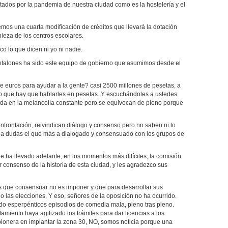
tados por la pandemia de nuestra ciudad como es la hostelería y el
mos una cuarta modificación de créditos que llevará la dotación
pieza de los centros escolares.
co lo que dicen ni yo ni nadie.
talones ha sido este equipo de gobierno que asumimos desde el
e euros para ayudar a la gente? casi 2500 millones de pesetas, a
po que hay que hablarles en pesetas. Y escuchándoles a ustedes
ida en la melancolía constante pero se equivocan de pleno porque
onfrontación, reivindican diálogo y consenso pero no saben ni lo
ar a dudas el que más a dialogado y consensuado con los grupos de
e ha llevado adelante, en los momentos más difíciles, la comisión
r consenso de la historia de esta ciudad, y les agradezco sus
as que consensuar no es imponer y que para desarrollar sus
 las elecciones. Y eso, señores de la oposición no ha ocurrido.
ndo esperpénticos episodios de comedia mala, pleno tras pleno.
amiento haya agilizado los trámites para dar licencias a los
 pionera en implantar la zona 30, NO, somos noticia porque una