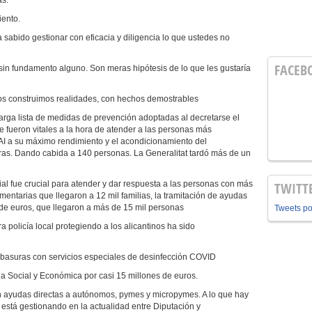
as.
iento.
 sabido gestionar con eficacia y diligencia lo que ustedes no
FACEB
sin fundamento alguno. Son meras hipótesis de lo que les gustaría
ros construimos realidades, con hechos demostrables
arga lista de medidas de prevención adoptadas al decretarse el
 fueron vitales a la hora de atender a las personas más
I a su máximo rendimiento y el acondicionamiento del
ras. Dando cabida a 140 personas. La Generalitat tardó más de un
al fue crucial para atender y dar respuesta a las personas con más
TWITT
entarias que llegaron a 12 mil familias, la tramitación de ayudas
de euros, que llegaron a más de 15 mil personas
Tweets p
a policía local protegiendo a los alicantinos ha sido
e basuras con servicios especiales de desinfección COVID
Social y Económica por casi 15 millones de euros.
n ayudas directas a autónomos, pymes y micropymes. A lo que hay
 está gestionando en la actualidad entre Diputación y