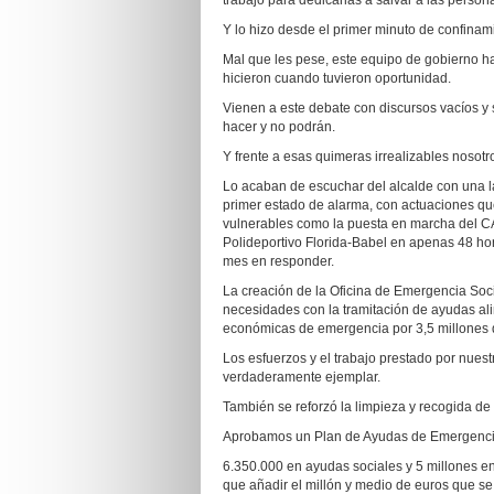
trabajo para dedicarlas a salvar a las person
Y lo hizo desde el primer minuto de confinam
Mal que les pese, este equipo de gobierno ha
hicieron cuando tuvieron oportunidad.
Vienen a este debate con discursos vacíos y 
hacer y no podrán.
Y frente a esas quimeras irrealizables nosot
Lo acaban de escuchar del alcalde con una l
primer estado de alarma, con actuaciones que
vulnerables como la puesta en marcha del CA
Polideportivo Florida-Babel en apenas 48 ho
mes en responder.
La creación de la Oficina de Emergencia Soci
necesidades con la tramitación de ayudas alim
económicas de emergencia por 3,5 millones 
Los esfuerzos y el trabajo prestado por nuestr
verdaderamente ejemplar.
También se reforzó la limpieza y recogida d
Aprobamos un Plan de Ayudas de Emergencia 
6.350.000 en ayudas sociales y 5 millones e
que añadir el millón y medio de euros que se