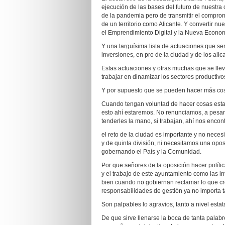
ejecución de las bases del futuro de nuestr
de la pandemia pero de transmitir el compromi
de un territorio como Alicante. Y convertir nu
el Emprendimiento Digital y la Nueva Econo
Y una larguísima lista de actuaciones que se
inversiones, en pro de la ciudad y de los ali
Estas actuaciones y otras muchas que se llev
trabajar en dinamizar los sectores productivo
Y por supuesto que se pueden hacer más cos
Cuando tengan voluntad de hacer cosas estar
esto ahí estaremos. No renunciamos, a pesar
tenderles la mano, si trabajan, ahí nos encon
el reto de la ciudad es importante y no neces
y de quinta división, ni necesitamos una opos
gobernando el País y la Comunidad.
Por que señores de la oposición hacer polític
y el trabajo de este ayuntamiento como las i
bien cuando no gobiernan reclamar lo que cr
responsabilidades de gestión ya no importa t
Son palpables lo agravios, tanto a nivel esta
De que sirve llenarse la boca de tanta palab