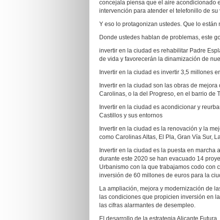
concejala piensa que el aire acondicionado e
intervención para atender el telefonillo de su
Y eso lo protagonizan ustedes. Que lo están 
Donde ustedes hablan de problemas, este go
invertir en la ciudad es rehabilitar Padre Es
de vida y favorecerán la dinamización de nue
Invertir en la ciudad es invertir 3,5 millones 
Invertir en la ciudad son las obras de mejora
Carolinas, o la del Progreso, en el barrio de
Invertir en la ciudad es acondicionar y reur
Castillos y sus entornos
Invertir en la ciudad es la renovación y la me
como Carolinas Altas, El Pla, Gran Vía Sur, L
Invertir en la ciudad es la puesta en marcha 
durante este 2020 se han evacuado 14 proyect
Urbanismo con la que trabajamos codo con c
inversión de 60 millones de euros para la ciu
La ampliación, mejora y modernización de las 
las condiciones que propicien inversión en l
las cifras alarmantes de desempleo.
El desarrollo de la estrategia Alicante Futu