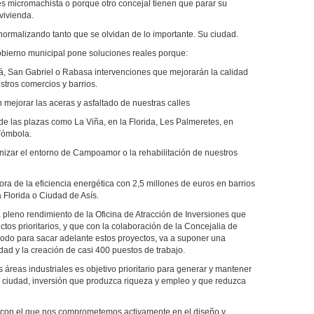
s micromachista o porque otro concejal tienen que parar su
 vivienda.
normalizando tanto que se olvidan de lo importante. Su ciudad.
bierno municipal pone soluciones reales porque:
plá, San Gabriel o Rabasa intervenciones que mejorarán la calidad
stros comercios y barrios.
en mejorar las aceras y asfaltado de nuestras calles
 de las plazas como La Viña, en la Florida, Les Palmeretes, en
 Tómbola.
banizar el entorno de Campoamor o la rehabilitación de nuestros
jora de la eficiencia energética con 2,5 millones de euros en barrios
a Florida o Ciudad de Asís.
a pleno rendimiento de la Oficina de Atracción de Inversiones que
os prioritarios, y que con la colaboración de la Concejalia de
odo para sacar adelante estos proyectos, va a suponer una
dad y la creación de casi 400 puestos de trabajo.
áreas industriales es objetivo prioritario para generar y mantener
a ciudad, inversión que produzca riqueza y empleo y que reduzca
ra, con el que nos comprometemos activamente en el diseño y