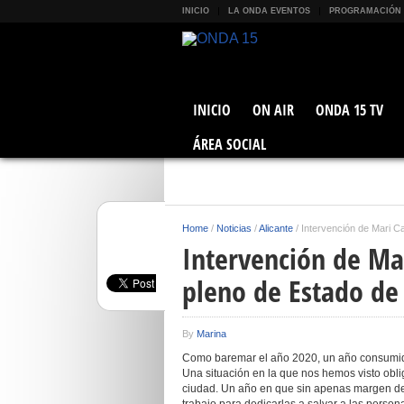
INICIO
LA ONDA EVENTOS
PROGRAMACIÓN
INICIO
ON AIR
ONDA 15 TV
ÁREA SOCIAL
Home
/
Noticias
/
Alicante
/
Intervención de Mari C
Intervención de Ma
pleno de Estado de
By
Marina
Como baremar el año 2020, un año consumido 
Una situación en la que nos hemos visto obli
ciudad. Un año en que sin apenas margen de 