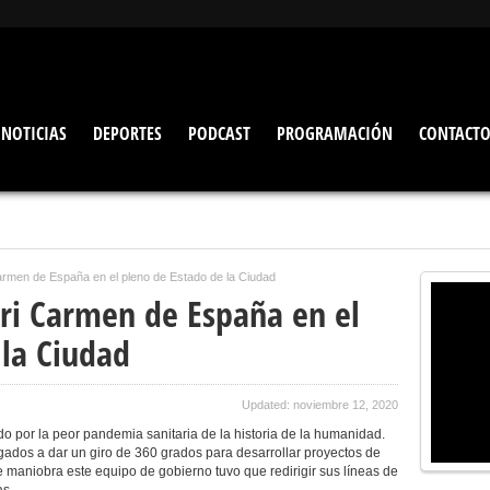
NOTICIAS
DEPORTES
PODCAST
PROGRAMACIÓN
CONTACT
armen de España en el pleno de Estado de la Ciudad
ri Carmen de España en el
 la Ciudad
Updated: noviembre 12, 2020
por la peor pandemia sanitaria de la historia de la humanidad.
gados a dar un giro de 360 grados para desarrollar proyectos de
maniobra este equipo de gobierno tuvo que redirigir sus líneas de