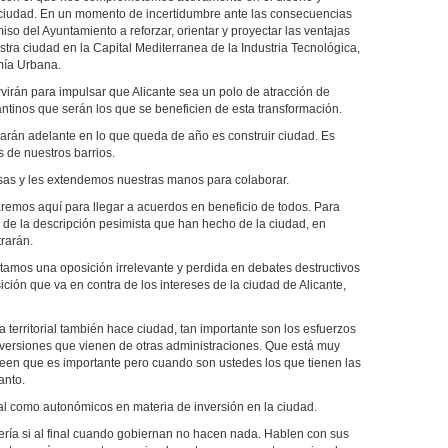
a ciudad. En un momento de incertidumbre ante las consecuencias
so del Ayuntamiento a reforzar, orientar y proyectar las ventajas
estra ciudad en la Capital Mediterranea de la Industria Tecnológica,
mía Urbana.
rvirán para impulsar que Alicante sea un polo de atracción de
cantinos que serán los que se beneficien de esta transformación.
arán adelante en lo que queda de año es construir ciudad. Es
s de nuestros barrios.
as y les extendemos nuestras manos para colaborar.
emos aquí para llegar a acuerdos en beneficio de todos. Para
 de la descripción pesimista que han hecho de la ciudad, en
trarán.
itamos una oposición irrelevante y perdida en debates destructivos
ición que va en contra de los intereses de la ciudad de Alicante,
a territorial también hace ciudad, tan importante son los esfuerzos
nversiones que vienen de otras administraciones. Que está muy
een que es importante pero cuando son ustedes los que tienen las
anto.
tal como autonómicos en materia de inversión en la ciudad.
rería si al final cuando gobiernan no hacen nada. Hablen con sus