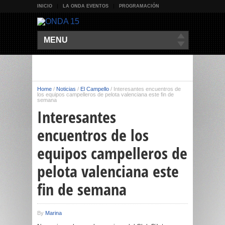
INICIO
LA ONDA EVENTOS
PROGRAMACIÓN
MENU
Home
/
Noticias
/
El Campello
/
Interesantes encuentros de
los equipos campelleros de pelota valenciana este fin de
semana
Interesantes
encuentros de los
equipos campelleros de
pelota valenciana este
fin de semana
By
Marina