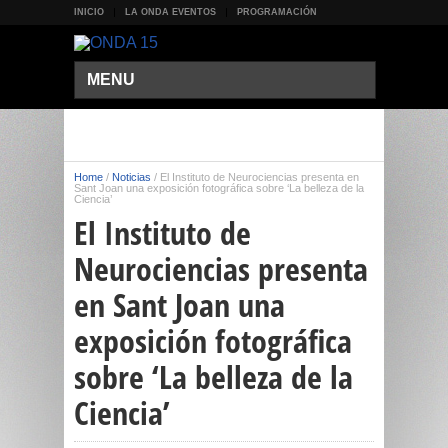
INICIO
LA ONDA EVENTOS
PROGRAMACIÓN
MENU
Home
/
Noticias
/
El Instituto de Neurociencias presenta en
Sant Joan una exposición fotográfica sobre ‘La belleza de la
Ciencia’
El Instituto de
Neurociencias presenta
en Sant Joan una
exposición fotográfica
sobre ‘La belleza de la
Ciencia’