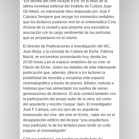
‘Els secrets del cine Alcázar d’Elx’ es el título de la
última novedad editorial del Instituto de Cultura Juan
Gil-Albert, un interesante libro elaborado por José F.
Cámara Sempere que recoge los momentos inefables
que los ilicitanos pudieron vivir en el emblemático Cine
Alcázar de la ciudad y que propone una evocadora
asociación con la carga sentimental de las películas
que se proyectaron en el mismo.
El director de Publicaciones e Investigación del IAC,
Joan Borja, y la concejal de Cultura de Elche, Patricia
Maciá, se encuentran presentando hoy, desde las
20:00 horas y en el espacio simbólico de un cine -el
Odeón de Elche-, todos los detalles de esta interesante
publicación que, además, ofrece a los lectores la
posibilidad de recordar y recuperar este espacio
cinematográfico a través de planos, folletos, noticias e
historias que han alimentado los sueños de varias
generaciones de ilicitanos. El acto contará también con
la participación del propio autor de la obra, así como
del arquitecto y escritor Gaspar Jaén. El investigador
José F Cámara, con los ojos de un arquitecto
enamorado del cine -del cine en Elche-, sabe ver en el
desaparecido edificio del Alcázar “una arquitectura
muy particular, la de los templos para rendir un culto
pagano al cinematógrafo”.