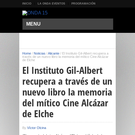
INICIO
LA ONDA EVENTOS
PROGRAMACIÓN
MENU
Home
/
Noticias
/
Alicante
/
El Instituto Gil-Albert recupera a
través de un nuevo libro la memoria del mítico Cine Alcázar
de Elche
El Instituto Gil-Albert
recupera a través de un
nuevo libro la memoria
del mítico Cine Alcázar
de Elche
By
Víctor Olcina