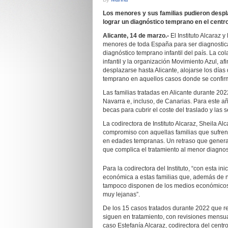
Los menores y sus familias pudieron despl
lograr un diagnóstico temprano en el centro
Alicante, 14 de marzo.-
El Instituto Alcaraz
menores de toda España para ser diagnosticad
diagnóstico temprano infantil del país. La co
infantil y la organización Movimiento Azul, a
desplazarse hasta Alicante, alojarse los días
temprano en aquellos casos donde se confirm
Las familias tratadas en Alicante durante 20
Navarra e, incluso, de Canarias. Para este a
becas para cubrir el coste del traslado y las 
La codirectora de Instituto Alcaraz, Sheila Al
compromiso con aquellas familias que sufren 
en edades tempranas. Un retraso que genera 
que complica el tratamiento al menor diagnos
Para la codirectora del Instituto, “con esta 
económica a estas familias que, además de n
tampoco disponen de los medios económicos p
muy lejanas”.
De los 15 casos tratados durante 2022 que re
siguen en tratamiento, con revisiones mensua
caso Estefanía Alcaraz, codirectora del centr