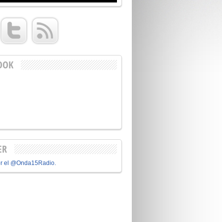
OOK
ER
or el @Onda15Radio.