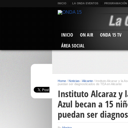
INICIO
LA ONDA EVENTOS
PROGRAMACIÓN
INICIO
ON AIR
ONDA 15 TV
ÁREA SOCIAL
Home
/
Noticias
/
Alicante
/
Instituto Alcaraz y la 
puedan ser diagnosticados de TEA en Alicante
Instituto Alcaraz y
Azul becan a 15 ni
puedan ser diagnos
By
Marina