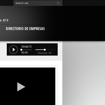
O
DIRECTORIO DE EMPRESAS
Onda15
00:00
Volume: 50