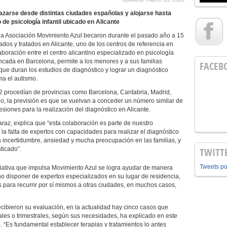
azarse desde distintas ciudades españolas y alojarse hasta
 de psicología infantil ubicado en Alicante
 y la Asociación Movimiento Azul becaron durante el pasado año a 15
os y tratados en Alicante, uno de los centros de referencia en
laboración entre el centro alicantino especializado en psicología
fincada en Barcelona, permite a los menores y a sus familias
FACEB
 que duran los estudios de diagnóstico y lograr un diagnóstico
a el autismo.
22 procedían de provincias como Barcelona, Cantabria, Madrid,
ño, la previsión es que se vuelvan a conceder un número similar de
sesiones para la realización del diagnóstico en Alicante.
caraz, explica que “esta colaboración es parte de nuestro
la falta de expertos con capacidades para realizar el diagnóstico
incertidumbre, ansiedad y mucha preocupación en las familias, y
ticado”.
TWITT
Tweets p
iniciativa que impulsa Movimiento Azul se logra ayudar de manera
o disponer de expertos especializados en su lugar de residencia,
ara recurrir por sí mismos a otras ciudades, en muchos casos,
cibieron su evaluación, en la actualidad hay cinco casos que
les o trimestrales, según sus necesidades, ha explicado en este
o. “Es fundamental establecer terapias y tratamientos lo antes