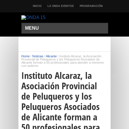
INICIO
LA ONDA EVENTOS
PROGRAMACIÓN
MENU
Home
/
Noticias
/
Alicante
/
Instituto Alcaraz, la Asociación
Provincial de Peluqueros y los Peluqueros Asociados de
Alicante forman a 50 profesionales para atender a menores
con autismo
Instituto Alcaraz, la
Asociación Provincial
de Peluqueros y los
Peluqueros Asociados
de Alicante forman a
50 profesionales para