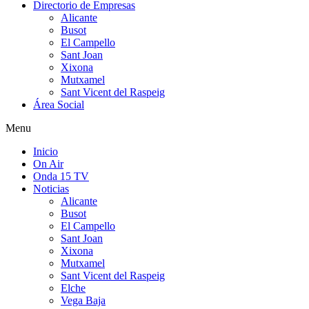
Directorio de Empresas
Alicante
Busot
El Campello
Sant Joan
Xixona
Mutxamel
Sant Vicent del Raspeig
Área Social
Menu
Inicio
On Air
Onda 15 TV
Noticias
Alicante
Busot
El Campello
Sant Joan
Xixona
Mutxamel
Sant Vicent del Raspeig
Elche
Vega Baja