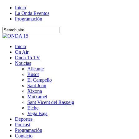
Inicio
La Onda Eventos
Programación
Inicio
On Air
Onda 15 TV
Noticias
Alicante
Busot
El Campello
Sant Joan
Xixona
Mutxamel
Sant Vicent del Raspeig
Elche
Vega Baja
Deportes
Podcast
Programación
Contacto