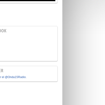
OOK
ER
or el @Onda15Radio.