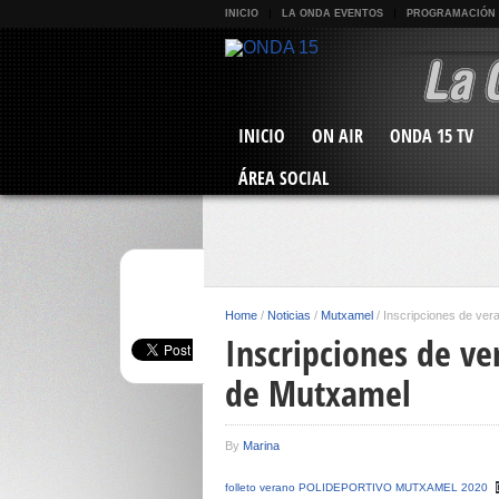
INICIO
LA ONDA EVENTOS
PROGRAMACIÓN
INICIO
ON AIR
ONDA 15 TV
ÁREA SOCIAL
Home
/
Noticias
/
Mutxamel
/
Inscripciones de vera
Inscripciones de ve
de Mutxamel
By
Marina
folleto verano POLIDEPORTIVO MUTXAMEL 2020