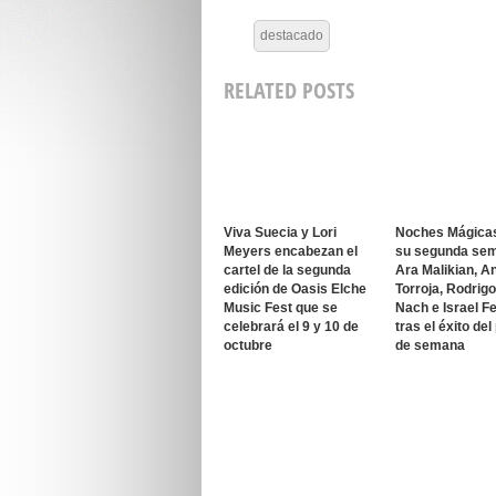
destacado
RELATED POSTS
Viva Suecia y Lori
Noches Mágica
Meyers encabezan el
su segunda se
cartel de la segunda
Ara Malikian, A
edición de Oasis Elche
Torroja, Rodrig
Music Fest que se
Nach e Israel F
celebrará el 9 y 10 de
tras el éxito del
octubre
de semana