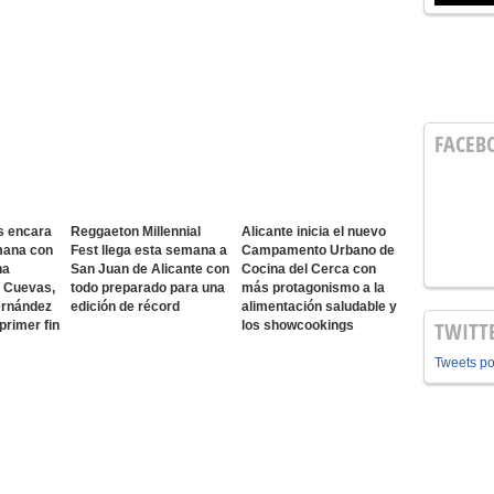
FACEB
s encara
Reggaeton Millennial
Alicante inicia el nuevo
mana con
Fest llega esta semana a
Campamento Urbano de
na
San Juan de Alicante con
Cocina del Cerca con
o Cuevas,
todo preparado para una
más protagonismo a la
ernández
edición de récord
alimentación saludable y
TWITT
 primer fin
los showcookings
Tweets p