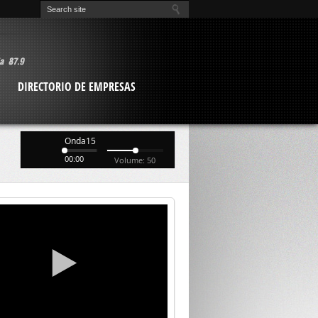
O
DIRECTORIO DE EMPRESAS
Onda15
00:00
Volume: 50