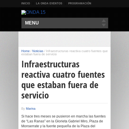
INICIO
LA ONDA EVENTOS
PROGRAMACIÓN
MENU
Home
/
Noticias
/
Infraestructuras reactiva cuatro fuentes que
estaban fuera de servicio
Infraestructuras
reactiva cuatro fuentes
que estaban fuera de
servicio
By
Marina
Si hace tres meses se pusieron en marcha las fuentes
de “Las Ranas” en la Glorieta Gabriel Miro, Plaza de
Monserrate y la fuente pequeña de la Plaza del