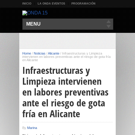
INICIO
LA ONDA EVENTOS
PROGRAMACIÓN
MENU
Home
/
Noticias
/
Alicante
/
Infraestructuras y Limpieza
intervienen en labores preventivas ante el riesgo de gota fría
en Alicante
Infraestructuras y
Limpieza intervienen
en labores preventivas
ante el riesgo de gota
fría en Alicante
By
Marina