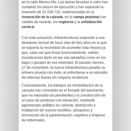
en la calle Morros Alts. Las tareas llevadas a cabo han
cumplido los plazos de ejecución y han supuesto la
inversión de 32.238,71€, materializadas en la
renovación de la calzada
, en la
rampa peatonal
con
cambio de rasante, los
registros
y la
señalización
vertical
.
Con esta actuación, Infraestructuras responde a una
demanda vecinal de hace más de tres años en la que
se exponía la necesidad de acometer esta mejora ya
que, cada vez que llovía torrencialmente, sufrían
inundaciones tanto en las vías aledañas como en los
bajos y garajes de sus viviendas. El pasado viernes,
27 de noviembre, la nueva infraestructura pasaba su
primera prueba con éxito, al enfrentarse a un episodio
de intensas lluvias sin ninguna incidencia.
Concretamente, los trabajos de rehabilitación de la
calzada han consistido en el fresado del pavimento,
que ha mejorado las pendientes y la construcción de
un paso de peatones con elevación, mediante
aglomerado asfáltico en caliente; demolición e
instalación de nuevos bordillos, adoquines y
renovación de la pavimentación, registros y limpieza
de imbornales.