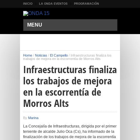
INICIO
LA ONDA EVENTOS
PROGRAMACIÓN
MENU
Home
/
Noticias
/
El Campello
/
Infraestructuras finaliza los
trabajos de mejora en la escorrentía de Morros Alts
Infraestructuras finaliza
los trabajos de mejora
en la escorrentía de
Morros Alts
By
Marina
La Concejalía de Infraestructuras, dirigida por el primer
teniente de alcalde Julio Oca (Cs), ha informado de la
finalización de los trabajos de mejora de la escorrentía