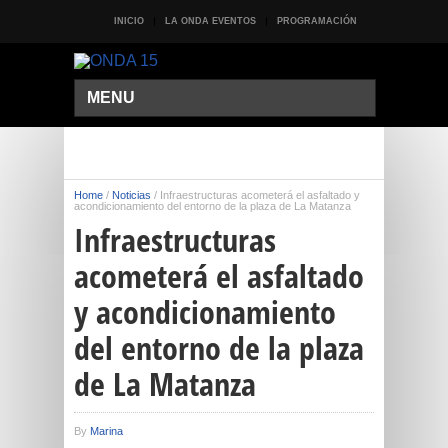
INICIO
LA ONDA EVENTOS
PROGRAMACIÓN
MENU
Home
/
Noticias
/
Infraestructuras acometerá el asfaltado y
acondicionamiento del entorno de la plaza de La Matanza
Infraestructuras
acometerá el asfaltado
y acondicionamiento
del entorno de la plaza
de La Matanza
By
Marina