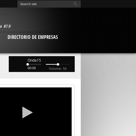
O
DIRECTORIO DE EMPRESAS
Onda15
00:00
Volume: 50