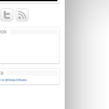
OOK
ER
or el @Onda15Radio.