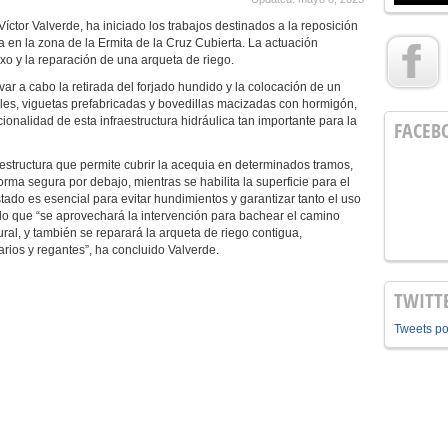
Víctor Valverde, ha iniciado los trabajos destinados a la reposición
a en la zona de la Ermita de la Cruz Cubierta. La actuación
o y la reparación de una arqueta de riego.
var a cabo la retirada del forjado hundido y la colocación de un
es, viguetas prefabricadas y bovedillas macizadas con hormigón,
cionalidad de esta infraestructura hidráulica tan importante para la
FACEB
 estructura que permite cubrir la acequia en determinados tramos,
rma segura por debajo, mientras se habilita la superficie para el
tado es esencial para evitar hundimientos y garantizar tanto el uso
do que “se aprovechará la intervención para bachear el camino
ural, y también se reparará la arqueta de riego contigua,
rios y regantes”, ha concluido Valverde.
TWITT
Tweets p