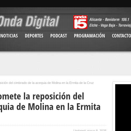
NOTICIAS
DEPORTES
PODCAST
PROGRAMACIÓN
CONTACT
sición del cimbrado de la acequia de Molina en la Ermita de la Cruz
omete la reposición del
quia de Molina en la Ermita
Updated: mayo 8, 2025