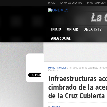
INICIO
LA ONDA EVENTOS
PROGRAMACIÓN
INICIO
ON AIR
ONDA 15 TV
ÁREA SOCIAL
Home
/
Noticias
/
Infraestructuras acomete la repo
Cubierta
Infraestructuras ac
cimbrado de la ace
de la Cruz Cubierta
By
Marina