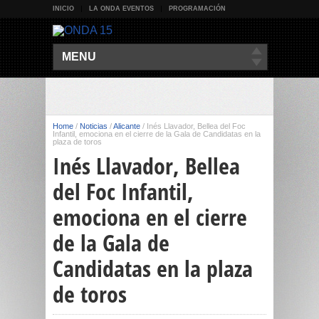
INICIO
LA ONDA EVENTOS
PROGRAMACIÓN
MENU
Home
/
Noticias
/
Alicante
/
Inés Llavador, Bellea del Foc
Infantil, emociona en el cierre de la Gala de Candidatas en la
plaza de toros
Inés Llavador, Bellea
del Foc Infantil,
emociona en el cierre
de la Gala de
Candidatas en la plaza
de toros