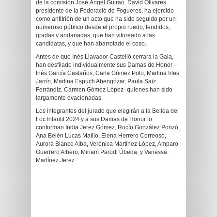
de la comisión José Ángel Guirao. David Olivares,
presidente de la Federació de Fogueres, ha ejercido
como anfitrión de un acto que ha sido seguido por un
numeroso público desde el propio ruedo, tendidos,
gradas y andanadas, que han vitoreado a las
candidatas, y que han abarrotado el coso.
Antes de que Inés Llavador Castelló cerrara la Gala,
han desfilado individualmente sus Damas de Honor -
Inés García Castaños, Carla Gómez Polo, Martina Irles
Jarrín, Martina Espuch Abengózar, Paula Saiz
Ferrándiz, Carmen Gómez López- quienes han sido
largamente ovacionadas.
Los integrantes del jurado que elegirán a la Bellea del
Foc Infantil 2024 y a sus Damas de Honor lo
conforman India Jerez Gómez, Rocío González Ponzó,
Ana Belén Lucas Maíllo, Elena Herrero Correoso,
Aurora Blanco Alba, Verónica Martínez López, Amparo
Guerrero Albero, Miriam Parodi Úbeda, y Vanessa
Martínez Jerez.