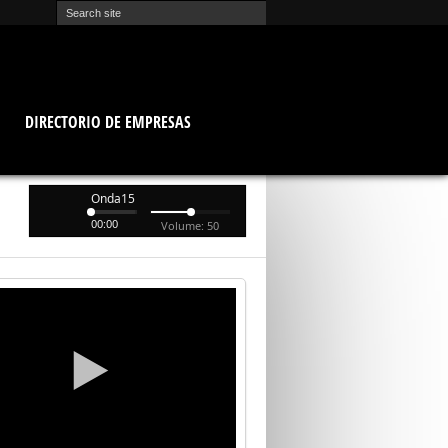
O
DIRECTORIO DE EMPRESAS
Onda15
00:00
Volume: 50