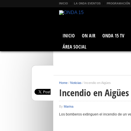
INICIO
LA ONDA EVENTOS
PROGRAMACIÓN
INICIO
ON AIR
ONDA 15 TV
ÁREA SOCIAL
Home
/
Noticias
/
Incendio en Aigües
Incendio en Aigües
By
Marina
Los bomberos extinguen el incendio de un v