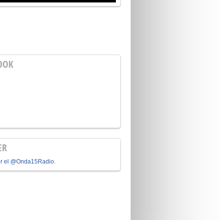
OOK
ER
or el @Onda15Radio.