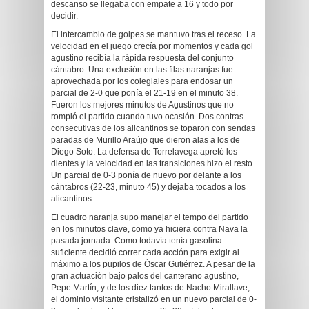
descanso se llegaba con empate a 16 y todo por
decidir.
El intercambio de golpes se mantuvo tras el receso. La
velocidad en el juego crecía por momentos y cada gol
agustino recibía la rápida respuesta del conjunto
cántabro. Una exclusión en las filas naranjas fue
aprovechada por los colegiales para endosar un
parcial de 2-0 que ponía el 21-19 en el minuto 38.
Fueron los mejores minutos de Agustinos que no
rompió el partido cuando tuvo ocasión. Dos contras
consecutivas de los alicantinos se toparon con sendas
paradas de Murillo Araújo que dieron alas a los de
Diego Soto. La defensa de Torrelavega apretó los
dientes y la velocidad en las transiciones hizo el resto.
Un parcial de 0-3 ponía de nuevo por delante a los
cántabros (22-23, minuto 45) y dejaba tocados a los
alicantinos.
El cuadro naranja supo manejar el tempo del partido
en los minutos clave, como ya hiciera contra Nava la
pasada jornada. Como todavía tenía gasolina
suficiente decidió correr cada acción para exigir al
máximo a los pupilos de Óscar Gutiérrez. A pesar de la
gran actuación bajo palos del canterano agustino,
Pepe Martín, y de los diez tantos de Nacho Mirallave,
el dominio visitante cristalizó en un nuevo parcial de 0-