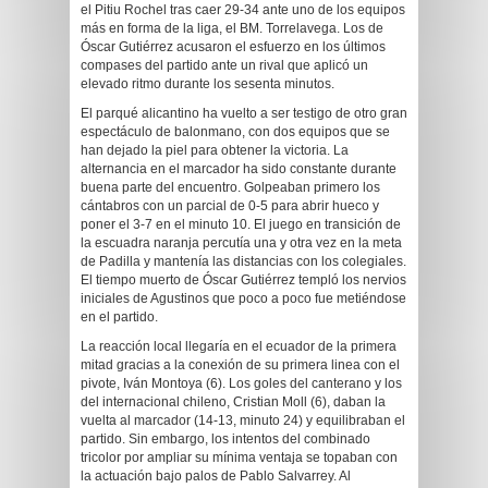
el Pitiu Rochel tras caer 29-34 ante uno de los equipos
más en forma de la liga, el BM. Torrelavega. Los de
Óscar Gutiérrez acusaron el esfuerzo en los últimos
compases del partido ante un rival que aplicó un
elevado ritmo durante los sesenta minutos.
El parqué alicantino ha vuelto a ser testigo de otro gran
espectáculo de balonmano, con dos equipos que se
han dejado la piel para obtener la victoria. La
alternancia en el marcador ha sido constante durante
buena parte del encuentro. Golpeaban primero los
cántabros con un parcial de 0-5 para abrir hueco y
poner el 3-7 en el minuto 10. El juego en transición de
la escuadra naranja percutía una y otra vez en la meta
de Padilla y mantenía las distancias con los colegiales.
El tiempo muerto de Óscar Gutiérrez templó los nervios
iniciales de Agustinos que poco a poco fue metiéndose
en el partido.
La reacción local llegaría en el ecuador de la primera
mitad gracias a la conexión de su primera linea con el
pivote, Iván Montoya (6). Los goles del canterano y los
del internacional chileno, Cristian Moll (6), daban la
vuelta al marcador (14-13, minuto 24) y equilibraban el
partido. Sin embargo, los intentos del combinado
tricolor por ampliar su mínima ventaja se topaban con
la actuación bajo palos de Pablo Salvarrey. Al