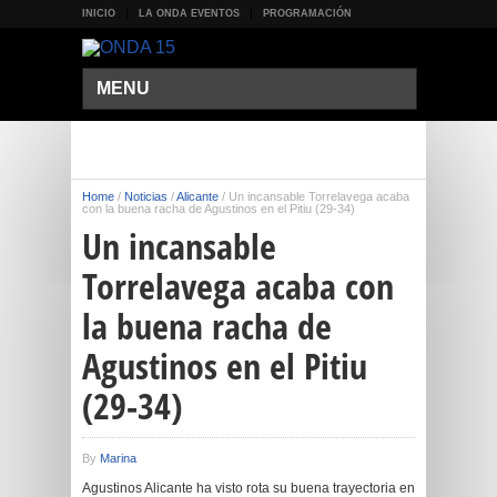
INICIO
LA ONDA EVENTOS
PROGRAMACIÓN
MENU
Home
/
Noticias
/
Alicante
/
Un incansable Torrelavega acaba
con la buena racha de Agustinos en el Pitiu (29-34)
Un incansable
Torrelavega acaba con
la buena racha de
Agustinos en el Pitiu
(29-34)
By
Marina
Agustinos Alicante ha visto rota su buena trayectoria en