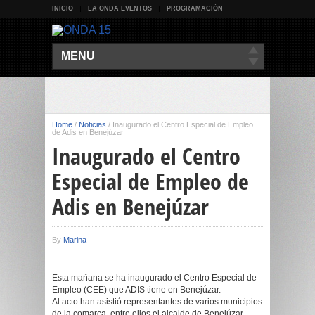
INICIO
LA ONDA EVENTOS
PROGRAMACIÓN
MENU
Home
/
Noticias
/
Inaugurado el Centro Especial de Empleo
de Adis en Benejúzar
Inaugurado el Centro
Especial de Empleo de
Adis en Benejúzar
By
Marina
Esta mañana se ha inaugurado el Centro Especial de
Empleo (CEE) que ADIS tiene en Benejúzar.
Al acto han asistió representantes de varios municipios
de la comarca, entre ellos el alcalde de Benejúzar,