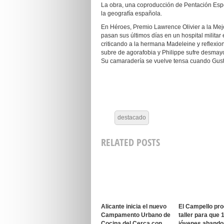
La obra, una coproducción de Pentación Esp
la geografía española.
En Héroes, Premio Lawrence Olivier a la Me
pasan sus últimos días en un hospital milita
criticando a la hermana Madeleine y reflexio
subre de agorafobia y Philippe sufre desmay
Su camaradería se vuelve tensa cuando Gus
destacado
RELATED POSTS
Alicante inicia el nuevo
El Campello pr
Campamento Urbano de
taller para que 
Cocina del Cerca con
jóvenes aband