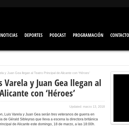
NOTICIAS
DEPORTES
PODCAST
PROGRAMACIÓN
CONTACT
ela y Juan Gea llegan al Teatro Principal de Alicante con ‘Héroes’
 Varela y Juan Gea llegan al
 Alicante con ‘Héroes’
Updated: marzo 13, 2018
ón, Luis Varela y Juan Gea serán tres veteranos de guerra en
de Gérald Sibleyras que lleva a escena la directora británica
incipal de Alicante este domingo, 18 de marzo, a las 18:00h.