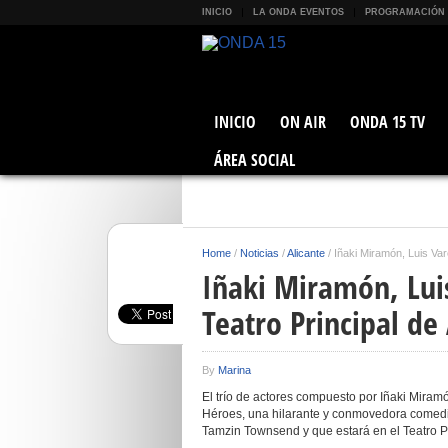
INICIO
LA ONDA EVENTOS
PROGRAMACIÓN
INICIO
ON AIR
ONDA 15 TV
ÁREA SOCIAL
Home
/
Noticias
/
Alicante
/
Iñaki Miramón, Luis Var
Iñaki Miramón, Luis
Teatro Principal de
By
Marina
El trío de actores compuesto por Iñaki Miram
Héroes, una hilarante y conmovedora comedia 
Tamzin Townsend y que estará en el Teatro Pr