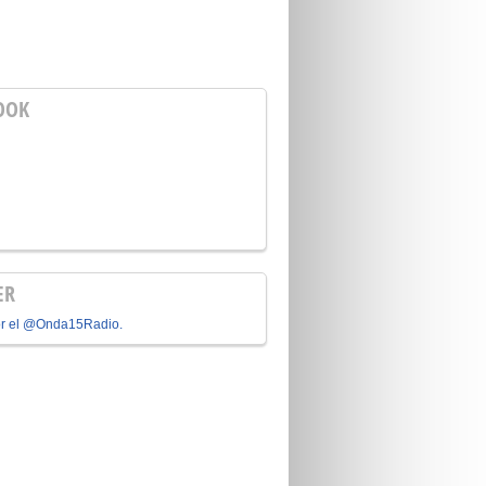
OOK
ER
or el @Onda15Radio.