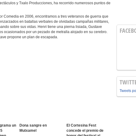
ectáculos y Txalo Producciones, ha recorrido numerosos puntos de
jor Comedia en 2006, encontramos a tres veteranos de guerra que
r enzarzados en batallas verbales de olvidadas campañas militares,
nando sobre sus vidas. Henri tiene una pierna lisiada, Gustave
FACEB
os ocasionados por un pezado de metralla alojado en su cerebro.
tave propone un plan de escapada.
TWITT
Tweets p
ograma un
Dona sangre en
El Cortesina Fest
15
Mutxamel
concede el premio de
onen
honor del festival al