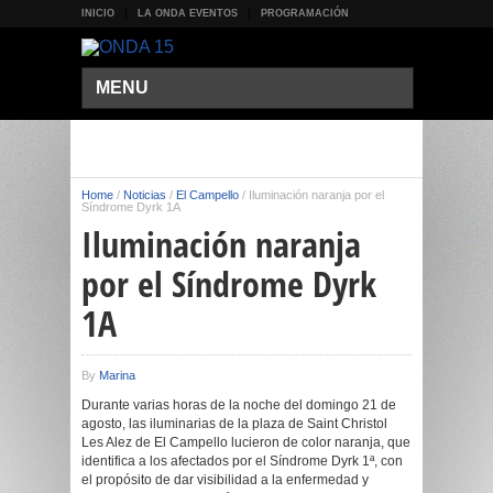
INICIO
LA ONDA EVENTOS
PROGRAMACIÓN
MENU
Home
/
Noticias
/
El Campello
/
Iluminación naranja por el
Síndrome Dyrk 1A
Iluminación naranja
por el Síndrome Dyrk
1A
By
Marina
Durante varias horas de la noche del domingo 21 de
agosto, las iluminarias de la plaza de Saint Christol
Les Alez de El Campello lucieron de color naranja, que
identifica a los afectados por el Síndrome Dyrk 1ª, con
el propósito de dar visibilidad a la enfermedad y