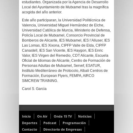
estudiantes. Organizada por la Agencia de Desarrollo
Local del Ayuntamiento de Mutxamel tras la magnífica
acogida del año anterior.
Este año participaran, la Universidad Politécnica de
Valencia, Universidad Miguel Hernández de Elche,
Universidad Católica de Murcia, Ministerio de Defensa,
Policía Local de Mutxamel, Consorcio Provincial de
Bomberos de Alicante, IES Mutxamel, IES l’Alluser, IES
Las Lomas, IES Xixona, CIPFP Valle de Elda, CIPFP
Canastell, IES San Vicente, IES Haygon, IES Enric
Valor, IES Virgen del Remedio, CDT Alicante, Escuela
Oficial de Idiomas de Alicante, Centro de Formación de
Personas Adultas de Mutxamel, Servef, ESATUR,
Instituto Mediterráneo de Protocolo, Albali Centros de
Formación, European Flyers, FEMPA, AIRCO
SIMCREW TRAINING.
Carol S. Garcia
Inicio
On Air
Onda 15 TV
Noticias
Deportes
Podcast
Programación
Contacto
Directorio de Empresas