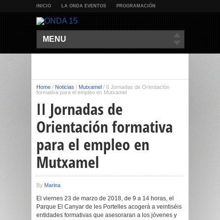
INICIO
LA ONDA EVENTOS
PROGRAMACIÓN
MENU
Home
/
Noticias
/
Mutxamel
/
II Jornadas de Orientación
formativa para el empleo en Mutxamel
II Jornadas de
Orientación formativa
para el empleo en
Mutxamel
By
Marina
El viernes 23 de marzo de 2018, de 9 a 14 horas, el
Parque El Canyar de les Portelles acogerá a veintiséis
entidades formativas que asesoraran a los jóvenes y