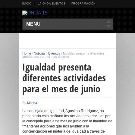
INICIO
LA ONDA EVENTOS
PROGRAMACIÓN
MENU
Home
/
Noticias
/
Eventos
/
Igualdad presenta diferentes
actividades para el mes de junio
Igualdad presenta
diferentes actividades
para el mes de junio
By
Marina
La concejala de Igualdad, Agustina Rodríguez, ha
presentado esta mañana las actividades previstas por
la concejalía para este mes de junio con la finalidad de
“mantener acciones que nos ayuden a la
concienciación en materia de Igualdad a través de