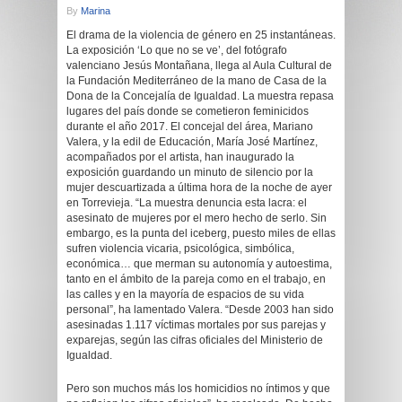
By
Marina
El drama de la violencia de género en 25 instantáneas.
La exposición ‘Lo que no se ve’, del fotógrafo
valenciano Jesús Montañana, llega al Aula Cultural de
la Fundación Mediterráneo de la mano de Casa de la
Dona de la Concejalía de Igualdad. La muestra repasa
lugares del país donde se cometieron feminicidos
durante el año 2017. El concejal del área, Mariano
Valera, y la edil de Educación, María José Martínez,
acompañados por el artista, han inaugurado la
exposición guardando un minuto de silencio por la
mujer descuartizada a última hora de la noche de ayer
en Torrevieja. “La muestra denuncia esta lacra: el
asesinato de mujeres por el mero hecho de serlo. Sin
embargo, es la punta del iceberg, puesto miles de ellas
sufren violencia vicaria, psicológica, simbólica,
económica… que merman su autonomía y autoestima,
tanto en el ámbito de la pareja como en el trabajo, en
las calles y en la mayoría de espacios de su vida
personal”, ha lamentado Valera. “Desde 2003 han sido
asesinadas 1.117 víctimas mortales por sus parejas y
exparejas, según las cifras oficiales del Ministerio de
Igualdad.
Pero son muchos más los homicidios no íntimos y que