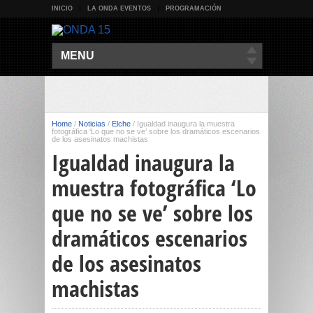
INICIO
LA ONDA EVENTOS
PROGRAMACIÓN
MENU
Home
/
Noticias
/
Elche
/
Igualdad inaugura la muestra
fotográfica ‘Lo que no se ve’ sobre los dramáticos escenarios
de los asesinatos machistas
Igualdad inaugura la
muestra fotográfica ‘Lo
que no se ve’ sobre los
dramáticos escenarios
de los asesinatos
machistas