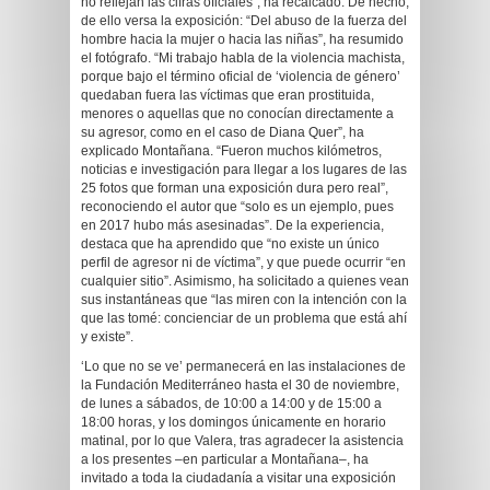
no reflejan las cifras oficiales”, ha recalcado. De hecho,
de ello versa la exposición: “Del abuso de la fuerza del
hombre hacia la mujer o hacia las niñas”, ha resumido
el fotógrafo. “Mi trabajo habla de la violencia machista,
porque bajo el término oficial de ‘violencia de género’
quedaban fuera las víctimas que eran prostituida,
menores o aquellas que no conocían directamente a
su agresor, como en el caso de Diana Quer”, ha
explicado Montañana. “Fueron muchos kilómetros,
noticias e investigación para llegar a los lugares de las
25 fotos que forman una exposición dura pero real”,
reconociendo el autor que “solo es un ejemplo, pues
en 2017 hubo más asesinadas”. De la experiencia,
destaca que ha aprendido que “no existe un único
perfil de agresor ni de víctima”, y que puede ocurrir “en
cualquier sitio”. Asimismo, ha solicitado a quienes vean
sus instantáneas que “las miren con la intención con la
que las tomé: concienciar de un problema que está ahí
y existe”.
‘Lo que no se ve’ permanecerá en las instalaciones de
la Fundación Mediterráneo hasta el 30 de noviembre,
de lunes a sábados, de 10:00 a 14:00 y de 15:00 a
18:00 horas, y los domingos únicamente en horario
matinal, por lo que Valera, tras agradecer la asistencia
a los presentes –en particular a Montañana–, ha
invitado a toda la ciudadanía a visitar una exposición