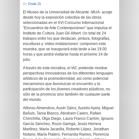
By
Onda 15
El Museo de la Universidad de Alicante -MUA- acoge
desde hoy la exposición colectiva de las obras
seleccionadas en el XVI Concurso Internacional
“Encuentros de Arte Contemporáneo” que impulsa el
Instituto de Cultura Juan Gil-Albert. Un total de 24
trabajos entre los que destacan, pintura, fotografías,
esculturas y ‘video-instalaciones’ componen esta
muestra, que se inaugurará esta tarde a las 19.00
horas y que podrá visitarse hasta el próximo 24 de
julio.
A través de esta iniciativa, el IAC pretende mostrar
perspectivas innovadoras de los diferentes lenguajes
artísticos de la posmodernidad, así como potenciar
mecanismos que favorezcan el encuentro y la
participación de los jóvenes creadores plásticos, no
sólo de la provincia sino también de cualquier parte
del mundo.
Alfonso Almendros, Ausín Sáinz, Aurelio Ayela, Miguel
Bañuls, Tania Blanco, Abraham Calero, Rafael
Chinchilla, Olga Diego, Laura Franco Carrión, Ignacio
García Sánchez, Rocio Garriga, Jesús Herrera
Martínez, Marla Jacarilla, Roberto López, Jonathan
Notario, María Platero, Fernanda Ramos, Florencia