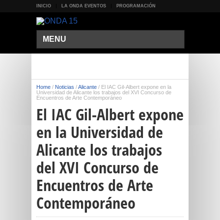
INICIO
LA ONDA EVENTOS
PROGRAMACIÓN
MENU
Home
/
Noticias
/
Alicante
/
El IAC Gil-Albert expone en la
Universidad de Alicante los trabajos del XVI Concurso de
Encuentros de Arte Contemporáneo
El IAC Gil-Albert expone
en la Universidad de
Alicante los trabajos
del XVI Concurso de
Encuentros de Arte
Contemporáneo