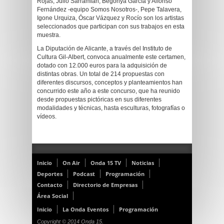
Rojas, Julio Sarramián, Begonya García y Alfonso
Fernández -equipo Somos Nosotros-, Pepe Talavera,
Igone Urquiza, Óscar Vázquez y Rocío son los artistas
seleccionados que participan con sus trabajos en esta
muestra.
La Diputación de Alicante, a través del Instituto de
Cultura Gil-Albert, convoca anualmente este certamen,
dotado con 12.000 euros para la adquisición de
distintas obras. Un total de 214 propuestas con
diferentes discursos, conceptos y planteamientos han
concurrido este año a este concurso, que ha reunido
desde propuestas pictóricas en sus diferentes
modalidades y técnicas, hasta esculturas, fotografías o
vídeos.
Inicio
On Air
Onda 15 TV
Noticias
Deportes
Podcast
Programación
Contacto
Directorio de Empresas
Área Social
Inicio
La Onda Eventos
Programación
Copyright © 2014 Onda 15.