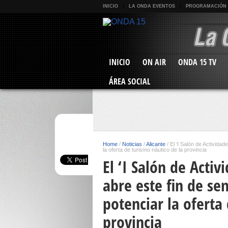
INICIO
LA ONDA EVENTOS
PROGRAMACIÓN
INICIO
ON AIR
ONDA 15 TV
ÁREA SOCIAL
Home
/
Noticias
/
Alicante
/
El ‘I Salón de Activid
la oferta de turismo náutico de la provincia
El ‘I Salón de Acti
abre este fin de s
potenciar la oferta
provincia