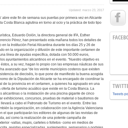
Updated: marzo 23, 2017
’ abre este fin de semana sus puertas por primera vez en Alicante
 la Costa Blanca aglutina en torno al ocio y la práctica de todo tipo
ística, Eduardo Dolón, la directora general de IFA, Esther
FACEB
, Terencio Pérez, han presentado esta mañana todos los detalles de
 en la Institución Ferial Alicantina durante los días 25 y 26 de
do en la organización y difusión de este importante certamen de
 una línea de ayudas específica, dotada con 50.000 euros,
los ayuntamientos alicantinos en el evento. “Nuestro objetivo es
ue éstos, a su vez, hagan lo propio con las empresas náuticas de sus
n ha avanzado que “de los veinte municipios costeros que existen
asistencia de dieciséis, lo que pone de manifiesto la buena acogida
nomo de la Diputación de Alicante se ha encargado de coordinar la
oral de la provincia en el certamen, a quienes ha agrupado en una
TWITT
oferta de turismo acuático que existe en la Costa Blanca. La
 alicantinas o la instalación de una piscina gigante de cinco
Tweets p
ar exhibiciones, concursos, pruebas de material o bautismos de
llevará a cabo el Patronato de Turismo en el evento. Entre las
ambién la organización, en colaboración con la Agència Valenciana
en el que participarán los editores de algunas de las revistas de
da, así como la realización de una potente campaña de
terior -vallas, mupis, carteles o folletos- como en medios de
scrita, revistas especializadas, suplementos, semanarios o portales