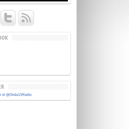
OOK
ER
or el @Onda15Radio.