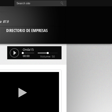
O
DIRECTORIO DE EMPRESAS
Onda15
00:00
Volume: 50