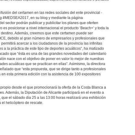
ifusión del certamen en las redes sociales del ente provincial -
htag #MEDSEA2017, en su blog y mediante la página
l sector podrán publicar y publicitar los planes que oferten
o es posicionar a nivel internacional el producto ‘Beach+’ y toda la
ro destino. Además, creemos que este certamen puede ser
ICE, debido al gran número de empresarios y profesionales que
permitirá acercar a los ciudadanos de la provincia las infinitas
es a la práctica de este tipo de deportes acuáticos”, ha matizado
stacado que “ésta es una de las grandes novedades del calendario
alón nace con el objetivo de poner en valor lo mejor de nuestras
dades acuáticas que se practican en ellas”. Asimismo, la directora
 señalado que “esta propuesta, que se dirige tanto a profesionales
á en esta primera edición con la asistencia de 100 expositores
propio desde el que promocionará la oferta de la Costa Blanca a
nes. Además, la Diputación de Alicante participará en el evento a
 que el sábado día 25 a las 13:00 horas realizará una exhibición
 el helicóptero de rescate.