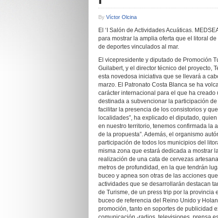
By
Víctor Olcina
El ‘I Salón de Actividades Acuáticas. MEDSEA
para mostrar la amplia oferta que el litoral de
de deportes vinculados al mar.
El vicepresidente y diputado de Promoción Tur
Guilabert, y el director técnico del proyecto
esta novedosa iniciativa que se llevará a cabo
marzo. El Patronato Costa Blanca se ha volca
carácter internacional para el que ha creado
destinada a subvencionar la participación de 
facilitar la presencia de los consistorios y q
localidades”, ha explicado el diputado, quie
en nuestro territorio, tenemos confirmada la 
de la propuesta”. Además, el organismo autó
participación de todos los municipios del lit
misma zona que estará dedicada a mostrar la 
realización de una cata de cervezas artesanas
metros de profundidad, en la que tendrán lug
buceo y apnea son otras de las acciones que 
actividades que se desarrollarán destacan t
de Turisme, de un press trip por la provincia 
buceo de referencia del Reino Unido y Holan
promoción, tanto en soportes de publicidad ex
comunicación -radios, televisiones, prensa e