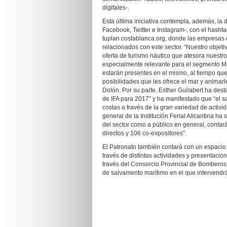
digitales-.
Esta última iniciativa contempla, además, la d
Facebook, Twitter e Instagram-, con el has
tuplan.costablanca.org, donde las empresas de
relacionados con este sector. “Nuestro objetiv
oferta de turismo náutico que atesora nuest
especialmente relevante para el segmento M
estarán presentes en el mismo, al tiempo que 
posibilidades que les ofrece el mar y animarl
Dolón. Por su parte, Esther Guilabert ha de
de IFA para 2017” y ha manifestado que “el s
costas a través de la gran variedad de activi
general de la Institución Ferial Alicantina ha
del sector como a público en general, contar
directos y 106 co-expositores”.
El Patronato también contará con un espacio 
través de distintas actividades y presentacio
través del Consorcio Provincial de Bomberos,
de salvamento marítimo en el que intervendrá