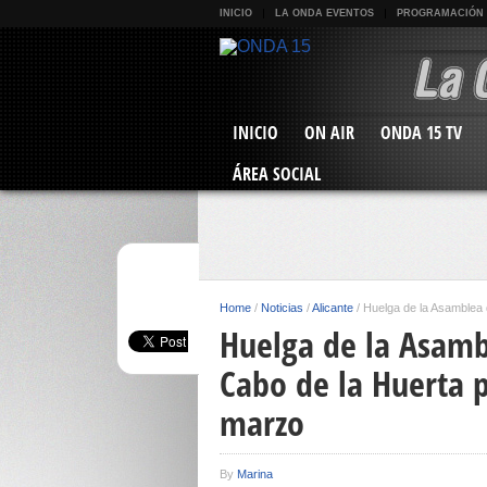
INICIO
LA ONDA EVENTOS
PROGRAMACIÓN
INICIO
ON AIR
ONDA 15 TV
ÁREA SOCIAL
Home
/
Noticias
/
Alicante
/
Huelga de la Asamblea 
Huelga de la Asamb
Cabo de la Huerta 
marzo
By
Marina