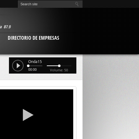
O
DIRECTORIO DE EMPRESAS
Onda15
00:00
Volume: 50