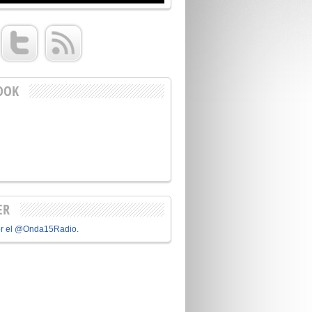
OOK
ER
or el @Onda15Radio.