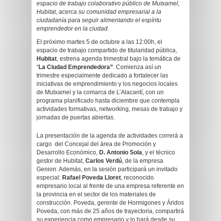
espacio de trabajo colaborativo público de Mutxamel,
Hubitat, acerca su comunidad empresarial a la
ciudadanía para seguir alimentando el espíritu
emprendedor en la ciudad.
El próximo martes 5 de octubre a las 12:00h, el
espacio de trabajo compartido de titularidad pública,
Hubitat
, estrena agenda trimestral bajo la temática de
“
La Ciudad Emprendedora”
. Comienza así un
trimestre especialmente dedicado a fortalecer las
iniciativas de emprendimiento y los negocios locales
de Mutxamel y la comarca de L’Alacantí, con un
programa planificado hasta diciembre que contempla
actividades formativas, networking, mesas de trabajo y
jornadas de puertas abiertas.
La presentación de la agenda de actividades correrá a
cargo del Concejal del área de Promoción y
Desarrollo Económico,
D. Antonio Sola
, y el técnico
gestor de Hubitat,
Carlos Verdú
, de la empresa
Genion. Además, en la sesión participará un invitado
especial:
Rafael Poveda Lloret
, reconocido
empresario local al frente de una empresa referente en
la provincia en el sector de los materiales de
construcción. Poveda, gerente de Hormigones y Áridos
Poveda, con más de 25 años de trayectoria, compartirá
su experiencia como empresario y lo hará desde su