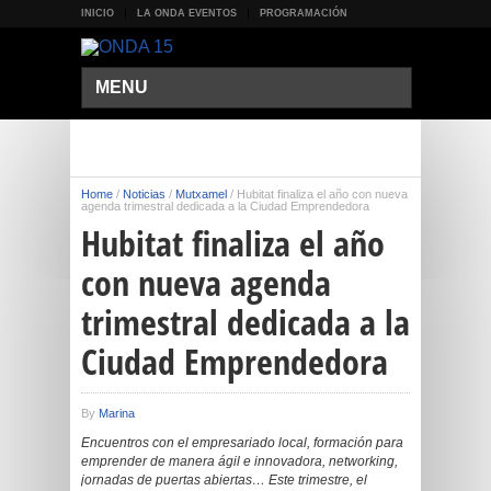
INICIO
LA ONDA EVENTOS
PROGRAMACIÓN
MENU
Home
/
Noticias
/
Mutxamel
/
Hubitat finaliza el año con nueva
agenda trimestral dedicada a la Ciudad Emprendedora
Hubitat finaliza el año
con nueva agenda
trimestral dedicada a la
Ciudad Emprendedora
By
Marina
Encuentros con el empresariado local, formación para
emprender de manera ágil e innovadora, networking,
jornadas de puertas abiertas… Este trimestre, el