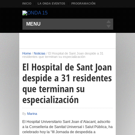
INICIO
LA ONDA EVENTOS
PROGRAMACIÓN
MENU
Home
/
Noticias
/
El Hospital de Sant Joan despide a 31
residentes que terminan su especialización
El Hospital de Sant Joan
despide a 31 residentes
que terminan su
especialización
By
Marina
El Hospital Universitario Sant Joan d’Alacant, adscrito
a la Conselleria de Sanitat Universal i Salut Pública, ha
celebrado hoy la “III Jornada de despedida a