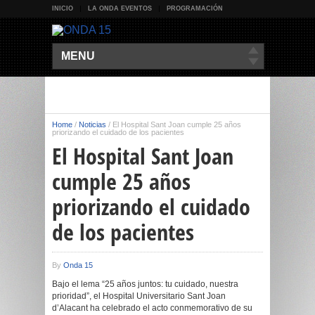
INICIO
LA ONDA EVENTOS
PROGRAMACIÓN
MENU
Home
/
Noticias
/
El Hospital Sant Joan cumple 25 años
priorizando el cuidado de los pacientes
El Hospital Sant Joan
cumple 25 años
priorizando el cuidado
de los pacientes
By
Onda 15
Bajo el lema “25 años juntos: tu cuidado, nuestra
prioridad”, el Hospital Universitario Sant Joan
d’Alacant ha celebrado el acto conmemorativo de su