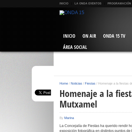
INICIO
LA ONDA EVENTOS
PROGRAMACIÓN
INICIO
ON AIR
ONDA 15 TV
ÁREA SOCIAL
Home
/
Noticias
/
Fiestas
/
Homenaje a la fiestas 
Homenaje a la fiest
Mutxamel
By
Marina
La Concejalía de Fiestas ha querido rendir h
exposición fotográfica en distintos puntos d