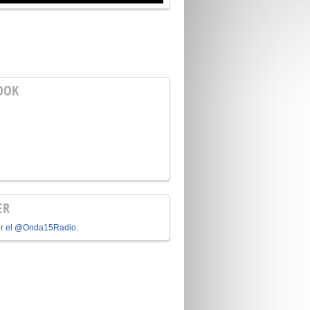
OOK
ER
or el @Onda15Radio.