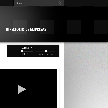
O
DIRECTORIO DE EMPRESAS
Onda15
00:00
Volume: 50