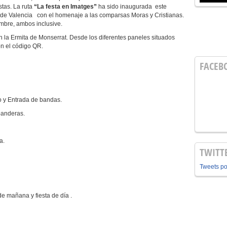
stas. La ruta
“La festa en Imatges”
ha sido inaugurada este
. de Valencia con el homenaje a las comparsas Moras y Cristianas.
embre, ambos inclusive.
 en la Ermita de Monserrat. Desde los diferentes paneles situados
on el código QR.
FACEB
o y Entrada de bandas.
banderas.
a.
TWITT
Tweets p
de mañana y fiesta de día .