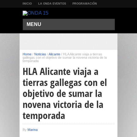
INICIO
LA ONDA EVENTOS
PROGRAMACIÓN
MENU
Home
/
Noticias
/
Alicante
/
HLA Alicante viaja a tierras
gallegas con el objetivo de sumar la novena victoria de la
temporada
HLA Alicante viaja a
tierras gallegas con el
objetivo de sumar la
novena victoria de la
temporada
By
Marina