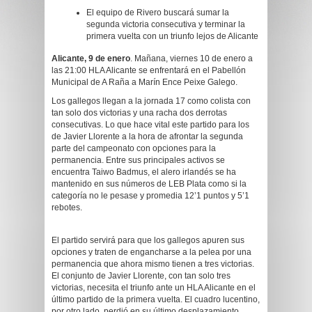
El equipo de Rivero buscará sumar la
segunda victoria consecutiva y terminar la
primera vuelta con un triunfo lejos de Alicante
Alicante, 9 de enero
. Mañana, viernes 10 de enero a
las 21:00 HLA Alicante se enfrentará en el Pabellón
Municipal de A Raña a Marín Ence Peixe Galego.
Los gallegos llegan a la jornada 17 como colista con
tan solo dos victorias y una racha dos derrotas
consecutivas. Lo que hace vital este partido para los
de Javier Llorente a la hora de afrontar la segunda
parte del campeonato con opciones para la
permanencia. Entre sus principales activos se
encuentra Taiwo Badmus, el alero irlandés se ha
mantenido en sus números de LEB Plata como si la
categoría no le pesase y promedia 12’1 puntos y 5’1
rebotes.
El partido servirá para que los gallegos apuren sus
opciones y traten de engancharse a la pelea por una
permanencia que ahora mismo tienen a tres victorias.
El conjunto de Javier Llorente, con tan solo tres
victorias, necesita el triunfo ante un HLA Alicante en el
último partido de la primera vuelta. El cuadro lucentino,
por otro lado, perdió en su último desplazamiento