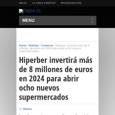
INICIO
LA ONDA EVENTOS
PROGRAMACIÓN
MENU
Home
/
Noticias
/
Comercio
/
Hiperber invertirá más de 8
millones de euros en 2024 para abrir ocho nuevos
supermercados
Hiperber invertirá más
de 8 millones de euros
en 2024 para abrir
ocho nuevos
supermercados
By
Marina