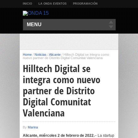
INICIO
LA ONDA EVENTOS
PROGRAMACIÓN
MENU
Home
/
Noticias
/
Alicante
/
Hilltech Digital se integra como
nuevo partner de Distrito Digital Comunitat Valenciana
Hilltech Digital se
integra como nuevo
partner de Distrito
Digital Comunitat
Valenciana
By
Marina
Alicante, miércoles 2 de febrero de 2022.
– La startup