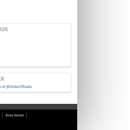
OOK
ER
or el @Onda15Radio.
Área Social