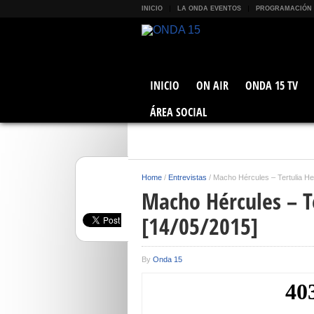
INICIO
LA ONDA EVENTOS
PROGRAMACIÓN
INICIO
ON AIR
ONDA 15 TV
ÁREA SOCIAL
Home
/
Entrevistas
/
Macho Hércules – Tertulia He
Macho Hércules – T
[14/05/2015]
By
Onda 15