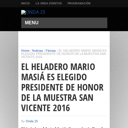
INICIO
LA ONDA EVENTOS
PROGRAMACIÓN
MENU
Home
/
Noticias
/
Fiestas
/
EL HELADERO MARIO MASIÁ ES
ELEGIDO PRESIDENTE DE HONOR DE LA MUESTRA SAN
VICENTE 2016
EL HELADERO MARIO
MASIÁ ES ELEGIDO
PRESIDENTE DE HONOR
DE LA MUESTRA SAN
VICENTE 2016
By
Onda 15