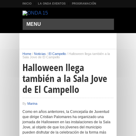
INICIO
LA ONDA EVENTOS
PROGRAMACIÓN
MENU
Home
/
Noticias
/
El Campello
/
Halloween llega también a la
Sala Jove de El Campello
Halloween llega
también a la Sala Jove
de El Campello
By
Marina
Como en años anteriores, la Concejalía de Juventud
que dirige Cristian Palomares ha organizado una
jornada de Halloween en las instalaciones de la Sala
Jove, al objeto de que los jóvenes del municipio
pueden disfrutar de la celebración de la forma más