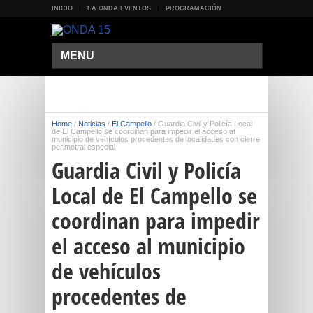
INICIO
LA ONDA EVENTOS
PROGRAMACIÓN
MENU
Home
/
Noticias
/
El Campello
/
Guardia Civil y Policía Local
de El Campello se coordinan para impedir el acceso al
municipio de vehículos procedentes de localidades con cierre
perimetral especial
Guardia Civil y Policía
Local de El Campello se
coordinan para impedir
el acceso al municipio
de vehículos
procedentes de