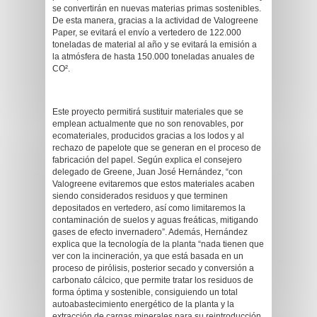
se convertirán en nuevas materias primas sostenibles.
De esta manera, gracias a la actividad de Valogreene
Paper, se evitará el envío a vertedero de 122.000
toneladas de material al año y se evitará la emisión a
la atmósfera de hasta 150.000 toneladas anuales de
CO².
Este proyecto permitirá sustituir materiales que se
emplean actualmente que no son renovables, por
ecomateriales, producidos gracias a los lodos y al
rechazo de papelote que se generan en el proceso de
fabricación del papel. Según explica el consejero
delegado de Greene, Juan José Hernández, “con
Valogreene evitaremos que estos materiales acaben
siendo considerados residuos y que terminen
depositados en vertedero, así como limitaremos la
contaminación de suelos y aguas freáticas, mitigando
gases de efecto invernadero”. Además, Hernández
explica que la tecnología de la planta “nada tienen que
ver con la incineración, ya que está basada en un
proceso de pirólisis, posterior secado y conversión a
carbonato cálcico, que permite tratar los residuos de
forma óptima y sostenible, consiguiendo un total
autoabastecimiento energético de la planta y la
extracción de cargas minerales para su reintroducción