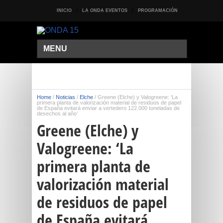
INICIO
LA ONDA EVENTOS
PROGRAMACIÓN
MENU
Home
/
Noticias
/
Elche
/
Greene (Elche) y Valogreene: ‘La
primera planta de valorización material de residuos de papel
de España evitará enviar a vertedero 122.000 toneladas de
desechos al año’
Greene (Elche) y
Valogreene: ‘La
primera planta de
valorización material
de residuos de papel
de España evitará