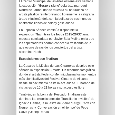
El Centro Municipal de las Artes estrena esta semana
la exposición
‘Gesto y signo’
delartista marroquí
Nourdine Tabbai donde muestra su naturaleza de
artista plástico reinterpretando libremente la caligrafía
árabe y fusionándola con la belleza de sus mundos
abstractos llenos de color y gestualidad.
En Espacio Séneca continúa disponible la
exposición
‘Nach tras los focos 2015-20XX’
, una
muestra comisariada por Javier Sala Molina en la que
los espectadores podrán conocer la trastienda de lo
que ocurre detrás de los conciertos del artista
alicantino Nach.
Exposiciones que finalizan
La Casa de la Música de Las Cigarreras despide este
sábado la exposición Circarte. Un recorrido fotográfico
donde el artista Federico Menini, plasma los momentos
más significativos del Festival Circarte de Alicante
desde su nacimiento hasta la actualidad. El horario de
visitas es de 10 a 21 horas y su acceso es libre.
También, en la Lonja del Pescado, finalizan este
domingo las exposiciones de ‘Transitar lo invisible’ de
Ignacio Llamas, la muestra de Pierre d’Argyll, ‘Arte con
Neuronas’ y ‘Conversación en el tiempo’ de Pepe
Calvo y Josep Renau.