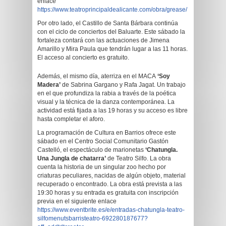
enlace
https://www.teatroprincipaldealicante.com/obra/grease/
Por otro lado, el Castillo de Santa Bárbara continúa
con el ciclo de conciertos del Baluarte. Este sábado la
fortaleza contará con las actuaciones de Jimena
Amarillo y Mira Paula que tendrán lugar a las 11 horas.
El acceso al concierto es gratuito.
Además, el mismo día, aterriza en el MACA
‘Soy
Madera’
de Sabrina Gargano y Rafa Jagat. Un trabajo
en el que profundiza la rabia a través de la poética
visual y la técnica de la danza contemporánea. La
actividad está fijada a las 19 horas y su acceso es libre
hasta completar el aforo.
La programación de Cultura en Barrios ofrece este
sábado en el Centro Social Comunitario Gastón
Castelló, el espectáculo de marionetas
‘Chatungla.
Una Jungla de chatarra’
de Teatro Silfo. La obra
cuenta la historia de un singular zoo hecho por
criaturas peculiares, nacidas de algún objeto, material
recuperado o encontrado. La obra está prevista a las
19:30 horas y su entrada es gratuita con inscripción
previa en el siguiente enlace
https://www.eventbrite.es/e/entradas-chatungla-teatro-
silfomenutsbarristeatro-692280187677?