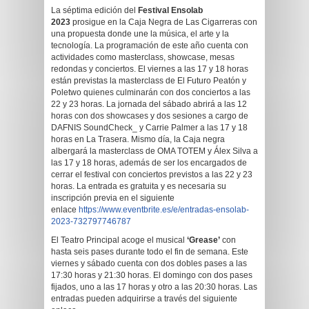
La séptima edición del
Festival Ensolab
2023
prosigue en la Caja Negra de Las Cigarreras con
una propuesta donde une la música, el arte y la
tecnología. La programación de este año cuenta con
actividades como masterclass, showcase, mesas
redondas y conciertos. El viernes a las 17 y 18 horas
están previstas la masterclass de El Futuro Peatón y
Poletwo quienes culminarán con dos conciertos a las
22 y 23 horas. La jornada del sábado abrirá a las 12
horas con dos showcases y dos sesiones a cargo de
DAFNIS SoundCheck_ y Carrie Palmer a las 17 y 18
horas en La Trasera. Mismo día, la Caja negra
albergará la masterclass de OMA TOTEM y Álex Silva a
las 17 y 18 horas, además de ser los encargados de
cerrar el festival con conciertos previstos a las 22 y 23
horas. La entrada es gratuita y es necesaria su
inscripción previa en el siguiente
enlace
https://www.eventbrite.es/e/entradas-ensolab-
2023-732797746787
El Teatro Principal acoge el musical
‘Grease’
con
hasta seis pases durante todo el fin de semana. Este
viernes y sábado cuenta con dos dobles pases a las
17:30 horas y 21:30 horas. El domingo con dos pases
fijados, uno a las 17 horas y otro a las 20:30 horas. Las
entradas pueden adquirirse a través del siguiente