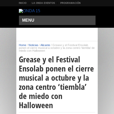
INICIO
LA ONDA EVENTOS
PROGRAMACIÓN
MENU
Home
/
Noticias
/
Alicante
/
Grease y el Festival Ensolab
ponen el cierre musical a octubre y la zona centro ‘tiembla’ de
miedo con Halloween
Grease y el Festival
Ensolab ponen el cierre
musical a octubre y la
zona centro ‘tiembla’
de miedo con
Halloween