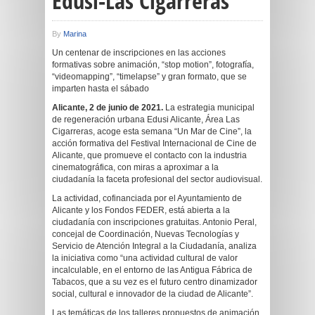
Edusi-Las Cigarreras
By
Marina
Un centenar de inscripciones en las acciones
formativas sobre animación, “stop motion”, fotografía,
“videomapping”, “timelapse” y gran formato, que se
imparten hasta el sábado
Alicante, 2 de junio de 2021.
La estrategia municipal
de regeneración urbana Edusi Alicante, Área Las
Cigarreras, acoge esta semana “Un Mar de Cine”, la
acción formativa del Festival Internacional de Cine de
Alicante, que promueve el contacto con la industria
cinematográfica, con miras a aproximar a la
ciudadanía la faceta profesional del sector audiovisual.
La actividad, cofinanciada por el Ayuntamiento de
Alicante y los Fondos FEDER, está abierta a la
ciudadanía con inscripciones gratuitas. Antonio Peral,
concejal de Coordinación, Nuevas Tecnologías y
Servicio de Atención Integral a la Ciudadanía, analiza
la iniciativa como “una actividad cultural de valor
incalculable, en el entorno de las Antigua Fábrica de
Tabacos, que a su vez es el futuro centro dinamizador
social, cultural e innovador de la ciudad de Alicante”.
Las temáticas de los talleres propuestos de animación,