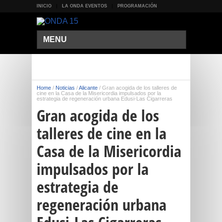
INICIO
LA ONDA EVENTOS
PROGRAMACIÓN
MENU
Home
/
Noticias
/
Alicante
/
Gran acogida de los talleres de
cine en la Casa de la Misericordia impulsados por la
estrategia de regeneración urbana Edusi-Las Cigarreras
Gran acogida de los
talleres de cine en la
Casa de la Misericordia
impulsados por la
estrategia de
regeneración urbana