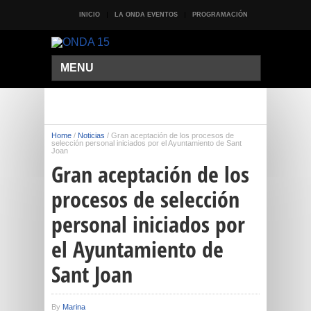
INICIO
LA ONDA EVENTOS
PROGRAMACIÓN
MENU
Home
/
Noticias
/
Gran aceptación de los procesos de
selección personal iniciados por el Ayuntamiento de Sant
Joan
Gran aceptación de los
procesos de selección
personal iniciados por
el Ayuntamiento de
Sant Joan
By
Marina