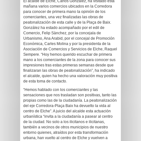
El acalde de Elche, Carlos González, ha visitado esta
mañana varios comercios ubicados en la Corredora
para conocer de primera mano la opinión de los
comerciantes, una vez finalizadas las obras de
peatonalización de esta calle y de la Plaça de Baix.
González ha estado acompañado por el edil de
Comercio, Felip Sànchez, por la concejala de
Urbanismo, Ana Arabid, por el concejal de Promoción
Económica, Carles Molina y por la presidenta de la
Asociación de Comercios y Servicios de Elche, Raquel
Sempere. “Hoy hemos querido escuchar de primera
mano a los comerciantes de la zona para conocer sus
impresiones tras estas primeras semanas desde que
finalizaran las obras de peatonalización”, ha indicado
el alcalde, quien ha hecho una valoración muy positiva
de esta toma de contacto.
“Hemos hablado con los comerciantes y las
sensaciones que nos trasladan son positivas, tanto las
propias como las de la ciudadanía. La peatonalización
del eje Corredora-Plaça Baix ha devuelto la vida al
centro de Elche”. A juicio del alcalde esta actuación
urbanística “invita a la ciudadanía a pasear al centro
de la ciudad. No solo a los ilicitanos e ilicitanas,
también a vecinos de otros municipios de nuestro
entorno quienes, atraídos por esta transformación
urbana, han vuelto al centro de Elche y vuelven a