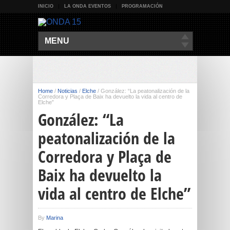
INICIO
LA ONDA EVENTOS
PROGRAMACIÓN
MENU
Home
/
Noticias
/
Elche
/
González: “La peatonalización de la
Corredora y Plaça de Baix ha devuelto la vida al centro de
Elche”
González: “La
peatonalización de la
Corredora y Plaça de
Baix ha devuelto la
vida al centro de Elche”
By
Marina