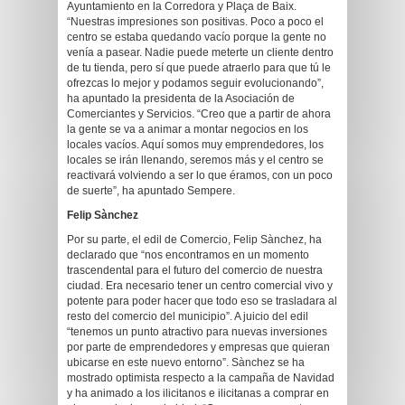
Ayuntamiento en la Corredora y Plaça de Baix.
“Nuestras impresiones son positivas. Poco a poco el
centro se estaba quedando vacío porque la gente no
venía a pasear. Nadie puede meterte un cliente dentro
de tu tienda, pero sí que puede atraerlo para que tú le
ofrezcas lo mejor y podamos seguir evolucionando”,
ha apuntado la presidenta de la Asociación de
Comerciantes y Servicios. “Creo que a partir de ahora
la gente se va a animar a montar negocios en los
locales vacíos. Aquí somos muy emprendedores, los
locales se irán llenando, seremos más y el centro se
reactivará volviendo a ser lo que éramos, con un poco
de suerte”, ha apuntado Sempere.
Felip Sànchez
Por su parte, el edil de Comercio, Felip Sànchez, ha
declarado que “nos encontramos en un momento
trascendental para el futuro del comercio de nuestra
ciudad. Era necesario tener un centro comercial vivo y
potente para poder hacer que todo eso se trasladara al
resto del comercio del municipio”. A juicio del edil
“tenemos un punto atractivo para nuevas inversiones
por parte de emprendedores y empresas que quieran
ubicarse en este nuevo entorno”. Sànchez se ha
mostrado optimista respecto a la campaña de Navidad
y ha animado a los ilicitanos e ilicitanas a comprar en