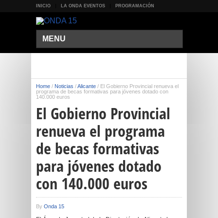
INICIO
LA ONDA EVENTOS
PROGRAMACIÓN
MENU
Home
/
Noticias
/
Alicante
/
El Gobierno Provincial renueva el
programa de becas formativas para jóvenes dotado con
140.000 euros
El Gobierno Provincial
renueva el programa
de becas formativas
para jóvenes dotado
con 140.000 euros
By
Onda 15