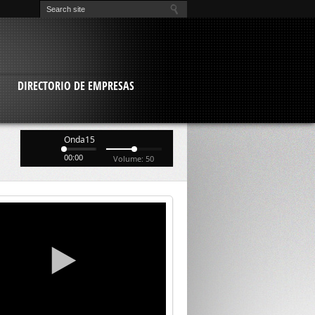
O
DIRECTORIO DE EMPRESAS
Onda15
00:00
Volume: 50