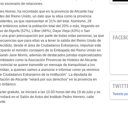
evo escenario de relaciones.
es Alonso, ha recordado que en la provincia de Alicante hay
 del Reino Unido, un dato que la sitúa como la provincia
identes, ya que representan el 31% del total. Asimismo, 28
e británicos sobre la población total del 20% o más, llegando en
so de Algorfa (52%), Llíber (46%), Daya Vieja (43%) o San
FACEB
y una gran preocupación por parte de todas estas personas, ya que
ecuencias que para ellas va a tener la salida del Reino Unido de
decidido, desde el área de Ciudadanos Extranjeros, impulsar este
ticiparán el ministro consejero de la Embajada del Reino Unido en
Sarah-Jane Morris, además de destacados juristas especializados
entidades como la Asociación Provincial de Hoteles de Alicante.
vincial se quiere transmitir un mensaje de tranquilidad a los
s visitan, a quienes vamos a asesorar e informar como ya venimos
 Ciudadanos Extranjeros de la institución”. La diputada de
ación de Alicante “velará por sus derechos” en la provincia en
TWITT
 británico.
cter gratuito, se iniciará a las 10.00 horas del día 19 de julio y se
Tweets p
llará en el Salón de Actos del Instituto Pedro Herrero, calle
nte.