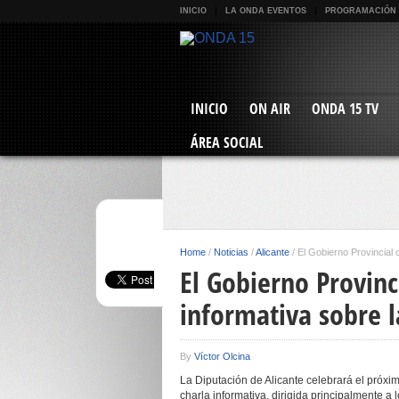
INICIO
LA ONDA EVENTOS
PROGRAMACIÓN
INICIO
ON AIR
ONDA 15 TV
ÁREA SOCIAL
Home
/
Noticias
/
Alicante
/
El Gobierno Provincial 
El Gobierno Provinc
informativa sobre l
By
Víctor Olcina
La Diputación de Alicante celebrará el próxim
charla informativa, dirigida principalmente a