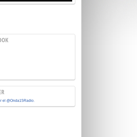
OOK
ER
or el @Onda15Radio.