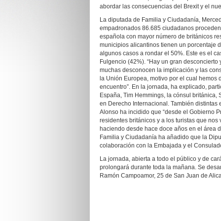
abordar las consecuencias del Brexit y el nu
La diputada de Familia y Ciudadanía, Merced
empadronados 86.685 ciudadanos procedentes
española con mayor número de británicos res
municipios alicantinos tienen un porcentaje d
algunos casos a rondar el 50%. Este es el ca
Fulgencio (42%). “Hay un gran desconcierto 
muchas desconocen la implicación y las cons
la Unión Europea, motivo por el cual hemos 
encuentro”. En la jornada, ha explicado, par
España, Tim Hemmings, la cónsul británica, 
en Derecho Internacional. También distintas 
Alonso ha incidido que “desde el Gobierno Pro
residentes británicos y a los turistas que no
haciendo desde hace doce años en el área de
Familia y Ciudadanía ha añadido que la Diput
colaboración con la Embajada y el Consulado
La jornada, abierta a todo el público y de cará
prolongará durante toda la mañana. Se desarro
Ramón Campoamor, 25 de San Juan de Alica