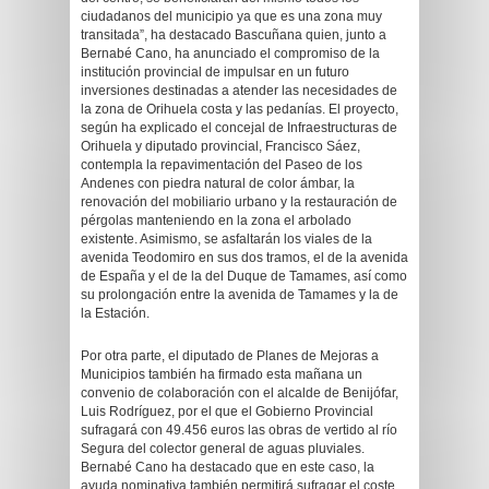
ciudadanos del municipio ya que es una zona muy
transitada”, ha destacado Bascuñana quien, junto a
Bernabé Cano, ha anunciado el compromiso de la
institución provincial de impulsar en un futuro
inversiones destinadas a atender las necesidades de
la zona de Orihuela costa y las pedanías. El proyecto,
según ha explicado el concejal de Infraestructuras de
Orihuela y diputado provincial, Francisco Sáez,
contempla la repavimentación del Paseo de los
Andenes con piedra natural de color ámbar, la
renovación del mobiliario urbano y la restauración de
pérgolas manteniendo en la zona el arbolado
existente. Asimismo, se asfaltarán los viales de la
avenida Teodomiro en sus dos tramos, el de la avenida
de España y el de la del Duque de Tamames, así como
su prolongación entre la avenida de Tamames y la de
la Estación.
Por otra parte, el diputado de Planes de Mejoras a
Municipios también ha firmado esta mañana un
convenio de colaboración con el alcalde de Benijófar,
Luis Rodríguez, por el que el Gobierno Provincial
sufragará con 49.456 euros las obras de vertido al río
Segura del colector general de aguas pluviales.
Bernabé Cano ha destacado que en este caso, la
ayuda nominativa también permitirá sufragar el coste