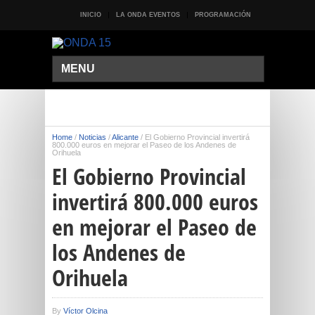
INICIO
LA ONDA EVENTOS
PROGRAMACIÓN
MENU
Home
/
Noticias
/
Alicante
/
El Gobierno Provincial invertirá
800.000 euros en mejorar el Paseo de los Andenes de
Orihuela
El Gobierno Provincial
invertirá 800.000 euros
en mejorar el Paseo de
los Andenes de
Orihuela
By
Víctor Olcina