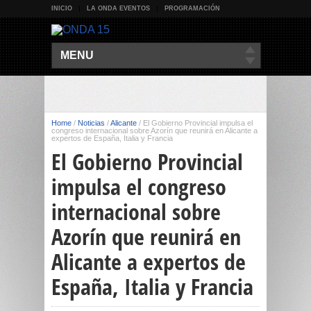
INICIO
LA ONDA EVENTOS
PROGRAMACIÓN
MENU
Home
/
Noticias
/
Alicante
/
El Gobierno Provincial impulsa el
congreso internacional sobre Azorín que reunirá en Alicante a
expertos de España, Italia y Francia
El Gobierno Provincial
impulsa el congreso
internacional sobre
Azorín que reunirá en
Alicante a expertos de
España, Italia y Francia